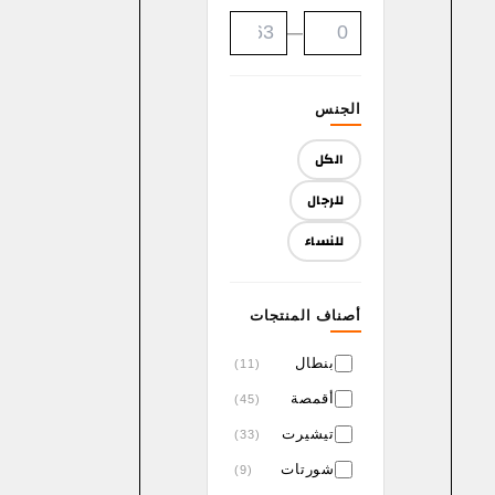
—
الجنس
الكل
للرجال
للنساء
أصناف المنتجات
بنطال
(11)
أقمصة
(45)
تيشيرت
(33)
شورتات
(9)