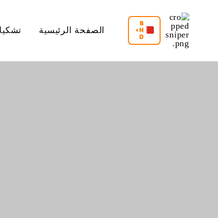
خطي
B
لى
H
الصفحة الرئيسية
تشكيل
▾
D
لمحتوى