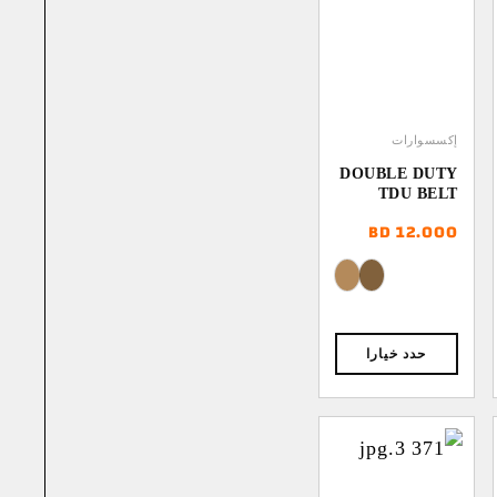
إكسسوارات
DOUBLE DUTY
TDU BELT
1.75″
BD
12.000
⁦5.000 BD⁩
حدد خيارا