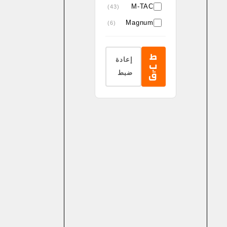
M-TAC
(43)
Magnum
(6)
Night
(3)
searcher
ط
إعادة
ب
Pentagon®
(6)
ق
ضبط
Pro Ears
(6)
Revision
(14)
RockFall &
(5)
ProMan
Rothco
(132)
Safety
(6)
Jogger
Silva
(2)
Skechers
(1)
Sniper
(6)