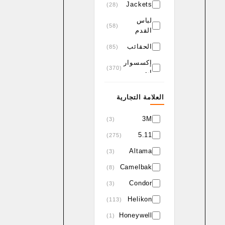
Jackets
(28)
لباس
(58)
القدم
الحقائب
(85)
إكسسوار
(370)
ات
العلامة التجارية
3M
(3)
5.11
(275)
Altama
(3)
Camelbak
(8)
Condor
(3)
Helikon
(113)
Honeywell
(1)