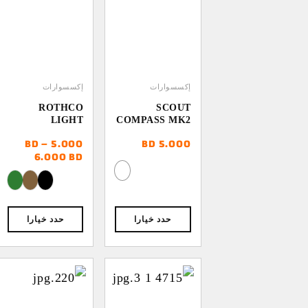
إكسسوارات
إكسسوارات
ROTHCO
SCOUT
LIGHT
COMPASS MK2
WEIGHT
BD
–
5.000
BD
5.000
MOLLE
نطاق
6.000
BD
BOTTLE
السعر:
CARRIER
من
خلال
⁦6.000 BD⁩
حدد خيارا
حدد خيارا