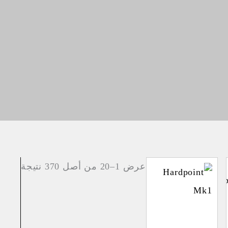
عرض 1–20 من أصل 370 نتيجة