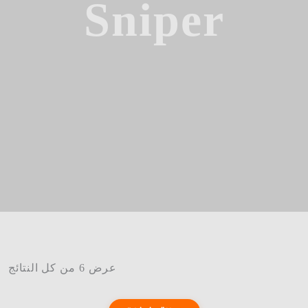
Snip
عرض ⁦6⁩ من كل النتائج