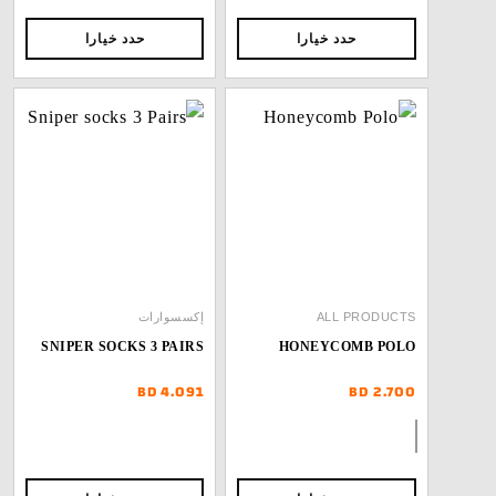
ارا
حدد خيارا
إكسسوارات
SNIPER SOCKS 3 PAIRS
HON
BD
4.091